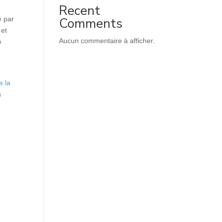
Recent
é par
Comments
 et
Aucun commentaire à afficher.
e
r
e la
n