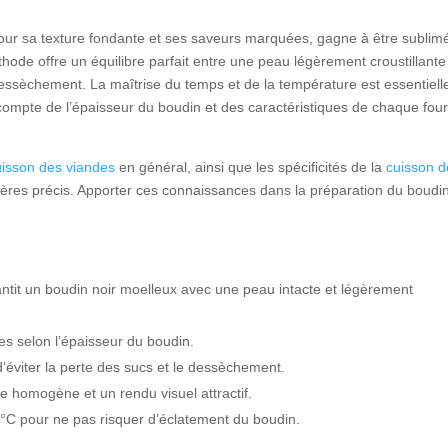
 pour sa texture fondante et ses saveurs marquées, gagne à être sublim
hode offre un équilibre parfait entre une peau légèrement croustillante
essèchement. La maîtrise du temps et de la température est essentiell
ompte de l’épaisseur du boudin et des caractéristiques de chaque fou
isson des viandes
en général, ainsi que les spécificités de la
cuisson d
pères précis. Apporter ces connaissances dans la préparation du boudi
ntit un boudin noir moelleux avec une peau intacte et légèrement
es selon l’épaisseur du boudin.
d’éviter la perte des sucs et le dessèchement.
 homogène et un rendu visuel attractif.
0°C pour ne pas risquer d’éclatement du boudin.