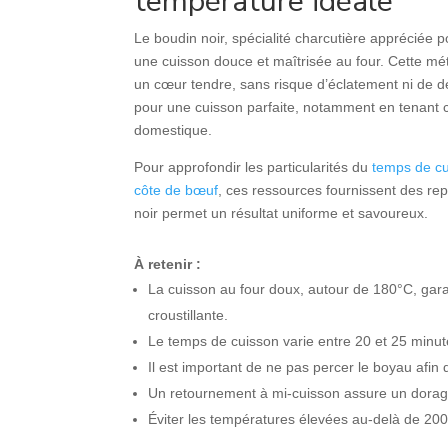
température idéale
Le boudin noir, spécialité charcutière appréciée
une cuisson douce et maîtrisée au four. Cette mét
un cœur tendre, sans risque d’éclatement ni de d
pour une cuisson parfaite, notamment en tenant c
domestique.
Pour approfondir les particularités du
temps de cu
côte de bœuf
, ces ressources fournissent des re
noir permet un résultat uniforme et savoureux.
À retenir :
La cuisson au four doux, autour de 180°C, gara
croustillante.
Le temps de cuisson varie entre 20 et 25 minut
Il est important de ne pas percer le boyau afin 
Un retournement à mi-cuisson assure un dorage
Éviter les températures élevées au-delà de 20