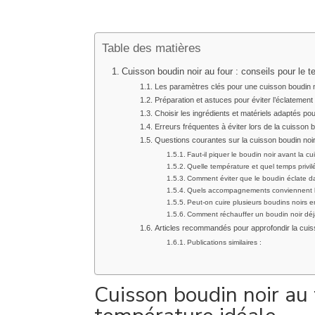
Table des matières
Cuisson boudin noir au four : conseils pour le t
Les paramètres clés pour une cuisson boudin n
Préparation et astuces pour éviter l’éclatement
Choisir les ingrédients et matériels adaptés pou
Erreurs fréquentes à éviter lors de la cuisson b
Questions courantes sur la cuisson boudin noir
Faut-il piquer le boudin noir avant la c
Quelle température et quel temps privil
Comment éviter que le boudin éclate da
Quels accompagnements conviennent le
Peut-on cuire plusieurs boudins noirs 
Comment réchauffer un boudin noir déjà
Articles recommandés pour approfondir la cu
Publications similaires :
Cuisson boudin noir au 