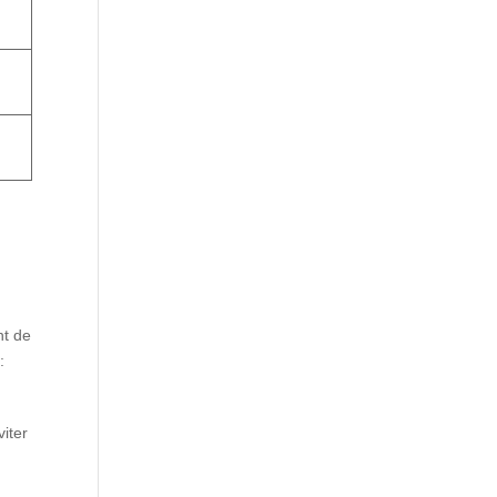
nt de
:
iter