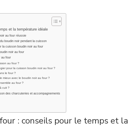
emps et la température idéale
oir au four réussie
 du boudin noir pendant la cuisson
r la cuisson boudin noir au four
oudin noir au four
 au four
uisson au four ?
égier pour la cuisson boudin noir au four ?
ns le four ?
 mieux avec le boudin noir au four ?
ensemble au four ?
 cuit ?
isson des charcuteries et accompagnements
four : conseils pour le temps et la