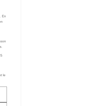
n. En
en
sson
s.
25
t le