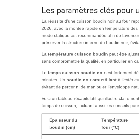
Les paramètres clés pour u
La réussite d’une cuisson boudin noir au four rep
2026, avec la montée rapide en température de
mode statique est recommandée afin de favoriser
préserver la structure interne du boudin noir, évita
La
température cuisson boudin
peut être ajust
sans compromettre la qualité, en particulier en c
Le
temps cuisson boudin noir
est fortement dé
minutes. Un
boudin noir croustillant
à l’extérie
évitant de percer ni de manipuler l’enveloppe natu
Voici un tableau récapitulatif qui illustre clairem
temps de cuisson, incluant aussi les conseils pour
Épaisseur du
Température
boudin (cm)
four (°C)