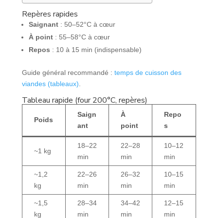
Repères rapides
Saignant
: 50–52°C à cœur
À point
: 55–58°C à cœur
Repos
: 10 à 15 min (indispensable)
Guide général recommandé :
temps de cuisson des
viandes (tableaux)
.
Tableau rapide (four 200°C, repères)
Saign
À
Repo
Poids
ant
point
s
18–22
22–28
10–12
~1 kg
min
min
min
~1,2
22–26
26–32
10–15
kg
min
min
min
~1,5
28–34
34–42
12–15
kg
min
min
min