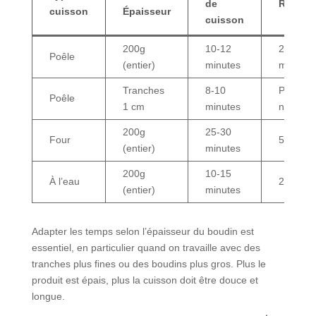
de
Repos
cuisson
Épaisseur
cuisson
200g
10-12
2-3
Poêle
(entier)
minutes
minutes
Tranches
8-10
Pas
Poêle
1 cm
minutes
nécessa
200g
25-30
Four
5 minut
(entier)
minutes
200g
10-15
À l’eau
2 minut
(entier)
minutes
Adapter les temps selon l’épaisseur du boudin est
essentiel, en particulier quand on travaille avec des
tranches plus fines ou des boudins plus gros. Plus le
produit est épais, plus la cuisson doit être douce et
longue.