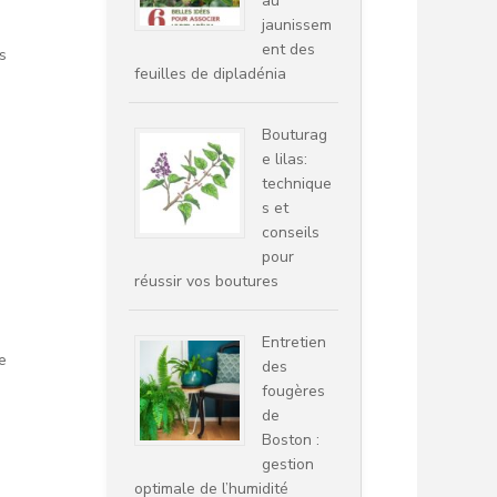
au
jaunissem
ent des
s
feuilles de dipladénia
Bouturag
e lilas:
technique
s et
conseils
pour
réussir vos boutures
Entretien
e
des
fougères
de
Boston :
gestion
optimale de l’humidité