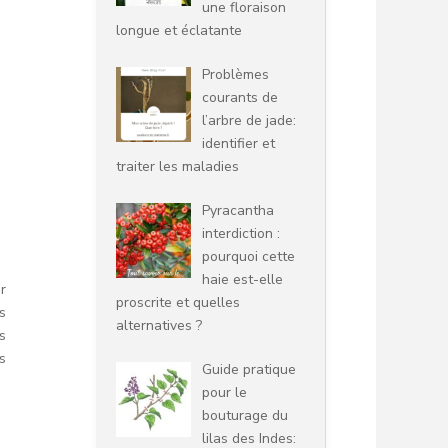
une floraison
longue et éclatante
Problèmes
courants de
l’arbre de jade:
identifier et
traiter les maladies
Pyracantha
interdiction :
pourquoi cette
haie est-elle
r
proscrite et quelles
s
alternatives ?
s
s
Guide pratique
pour le
bouturage du
lilas des Indes: