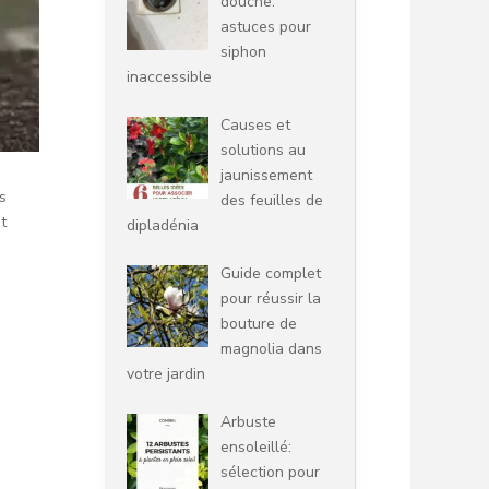
douche:
astuces pour
siphon
inaccessible
Causes et
solutions au
jaunissement
s
des feuilles de
t
dipladénia
Guide complet
pour réussir la
bouture de
magnolia dans
votre jardin
Arbuste
ensoleillé:
sélection pour