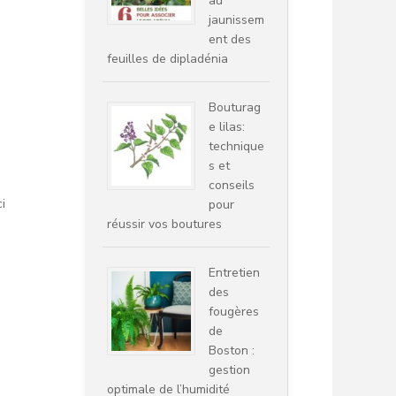
au
jaunissem
ent des
feuilles de dipladénia
Bouturag
e lilas:
technique
s et
conseils
i
pour
réussir vos boutures
Entretien
des
fougères
de
Boston :
gestion
optimale de l’humidité