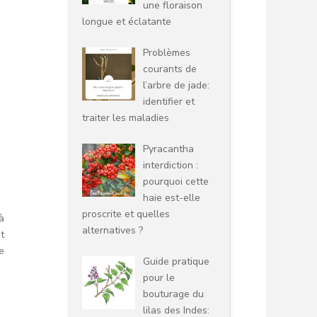
une floraison
longue et éclatante
Problèmes
courants de
l’arbre de jade:
identifier et
traiter les maladies
Pyracantha
interdiction :
pourquoi cette
haie est-elle
proscrite et quelles
à
alternatives ?
t
e
Guide pratique
pour le
bouturage du
lilas des Indes: