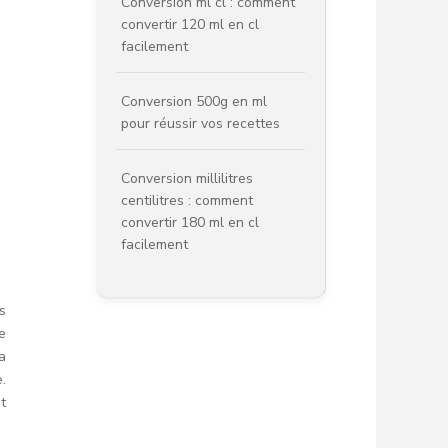
Conversion ml cl : comment
convertir 120 ml en cl
facilement
Conversion 500g en ml
pour réussir vos recettes
Conversion millilitres
centilitres : comment
convertir 180 ml en cl
facilement
s
e
a
.
t