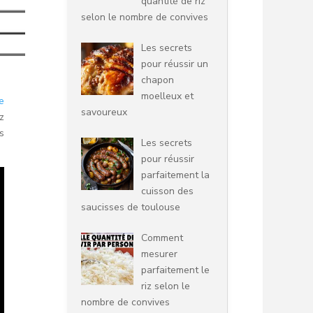
quantité de riz
selon le nombre de convives
Les secrets
pour réussir un
chapon
moelleux et
e
savoureux
z
s
Les secrets
pour réussir
parfaitement la
cuisson des
saucisses de toulouse
Comment
mesurer
parfaitement le
riz selon le
nombre de convives