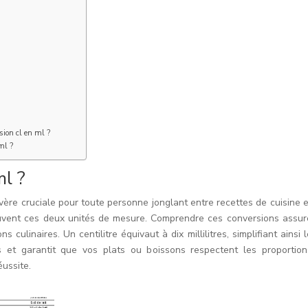
sion cl en ml ?
ml ?
ml ?
s’avère cruciale pour toute personne jonglant entre recettes de cuisine e
 souvent ces deux unités de mesure. Comprendre ces conversions assur
 culinaires. Un centilitre équivaut à dix millilitres, simplifiant ainsi l
s et garantit que vos plats ou boissons respectent les proportion
éussite.