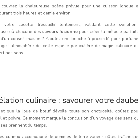
, couvrez la chaleureuse scène prévue pour une cuisson longue e
urant trois heures et demie environ.
z votre cocotte tressaillir lentement, validant cette symphoni
ieuse où chacune des
saveurs fusionne
pour créer la mélodie parfaite
 d’un conseil maison ? Ajoutez une brioche à proximité pour parfume
age l’atmosphère de cette espèce particulière de magie culinaire qu
rt nos sens.
élation culinaire : savourer votre daub
et que la joue de bœuf dévoile toute son onctuosité, goûtez pou
l et poivre. Ce moment marque la conclusion d’un voyage des sens qu
hoses prennent du temps.
ves curieux, accompagné de pommes de terre vapeur, pâtes fraîches o