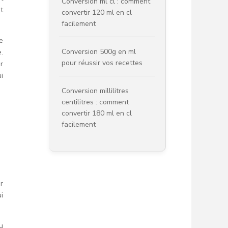
Conversion ml cl : comment
t
convertir 120 ml en cl
facilement
e
Conversion 500g en ml
.
pour réussir vos recettes
r
i
Conversion millilitres
centilitres : comment
convertir 180 ml en cl
facilement
e
r
i
u