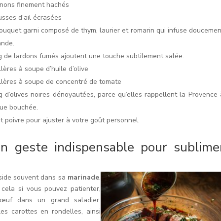
gnons finement hachés
usses d’ail écrasées
ouquet garni composé de thym, laurier et romarin qui infuse doucemen
ande.
g de lardons fumés ajoutent une touche subtilement salée.
llères à soupe d’huile d’olive
illères à soupe de concentré de tomate
g d’olives noires dénoyautées, parce qu’elles rappellent la Provence 
ue bouchée.
t poivre pour ajuster à votre goût personnel.
un geste indispensable pour sublime
éside souvent dans sa
marinade
.
cela si vous pouvez patienter,
bœuf dans un grand saladier.
les carottes en rondelles, ainsi