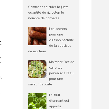
Comment calculer la juste
quantité de riz selon le
nombre de convives
Les secrets
pour une
cuisson parfaite
t
de la saucisse
de morteau
s
Maîtriser l’art de
s
cuire les
poireaux à l’eau
t
pour une
saveur délicate
i
Le fruit
étonnant qui
apporte