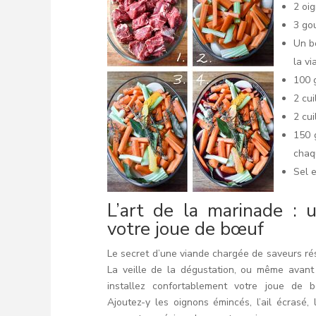
2 oi
3 go
Un b
la vi
100 
2 cui
2 cu
150 
chaq
Sel e
L’art de la marinade : 
votre joue de bœuf
Le secret d’une viande chargée de saveurs r
La veille de la dégustation, ou même avant 
installez confortablement votre joue de 
Ajoutez-y les oignons émincés, l’ail écrasé, 