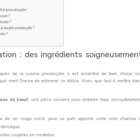
ube provençale
isson ?
 daube ?
a daube provençale ?
ale ?
ation : des ingrédients soigneusemen
ques de la cuisine provençale, il est essentiel de bien choisir se
ue vient l’heure de mitonner ce délice. Alors, que faut-il mettre dan
joue de bœuf
, une pièce souvent sous-estimée mais incroyablemen
tre de vin rouge corsé, pour sa part, apporte cette note charnue s
téristique.
rottes coupées en rondelles