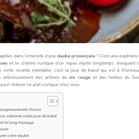
pilles dans l’intensité d’une
daube provençale
? C’est une expérienc
ques
et le charme rustique d’un repas mijoté longtemps, évoquant l
cette recette inimitable, c’est la joue de bœuf qui est à l’honneur
ne délicieusement des arômes du
vin rouge
et des herbes du Sud
 pour réaliser ce plat iconique chez vous.
s soigneusement choisis
pour sublimer votre joue de bœuf
ant le long mijotage
œuvre
ourer votre daube