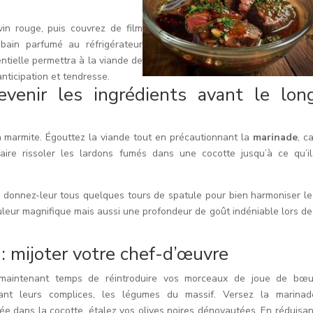
n rouge, puis couvrez de film
 bain parfumé au réfrigérateur
tielle permettra à la viande de
ticipation et tendresse.
revenir les ingrédients avant le lon
 marmite. Égouttez la viande tout en précautionnant la
marinade
, c
aire rissoler les lardons fumés dans une cocotte jusqu’à ce qu’il
e, donnez-leur tous quelques tours de spatule pour bien harmoniser le
leur magnifique mais aussi une profondeur de goût indéniable lors de
 mijoter votre chef-d’œuvre
 maintenant temps de réintroduire vos morceaux de joue de bœu
nant leurs complices, les légumes du massif. Versez la marinad
e dans la cocotte, étalez vos olives noires dénoyautées. En réduisan