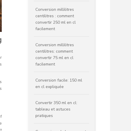
Conversion millilitres
centilitres : comment
convertir 250 ml en cl
facilement
g
Conversion millilitres
centilitres: comment
ar
convertir 75 ml en cl
s
facilement
Conversion facile: 150 ml
s
en cl expliquée
s
Convertir 350 ml en cl:
tableau et astuces
pratiques
f
e
t