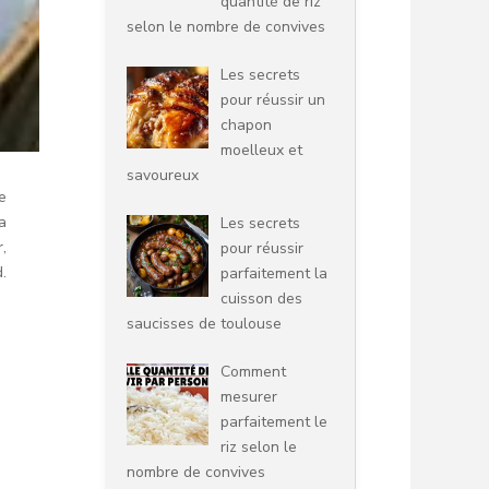
quantité de riz
selon le nombre de convives
Les secrets
pour réussir un
chapon
moelleux et
savoureux
e
a
Les secrets
,
pour réussir
.
parfaitement la
cuisson des
saucisses de toulouse
Comment
mesurer
parfaitement le
riz selon le
nombre de convives