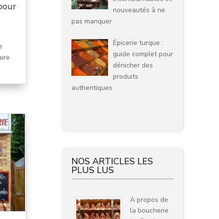
 pour
nouveautés à ne
pas manquer
Épicerie turque :
e
guide complet pour
aire
dénicher des
produits
authentiques
NOS ARTICLES LES
PLUS LUS
A propos de
la boucherie